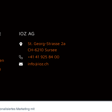
t
IOZ AG
St. Georg-Strasse 2a
3
CH-6210 Sursee
+41 41 925 84 00
den
info@ioz.ch
0
nalisiertes Marketing mit