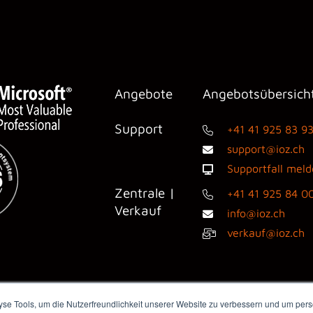
Angebote
Angebotsübersich
Support
+41 41 925 83 9
support@ioz.ch
Supportfall mel
Zentrale |
+41 41 925 84 0
Verkauf
info@ioz.ch
verkauf@ioz.ch
e Tools, um die Nutzerfreundlichkeit unserer Website zu verbessern und um perso