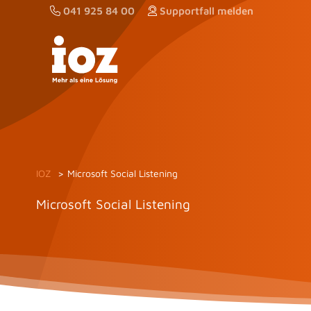
Zum
041 925 84 00
Supportfall melden
Inhalt
springen
IOZ
Microsoft Social Listening
Microsoft Social Listening