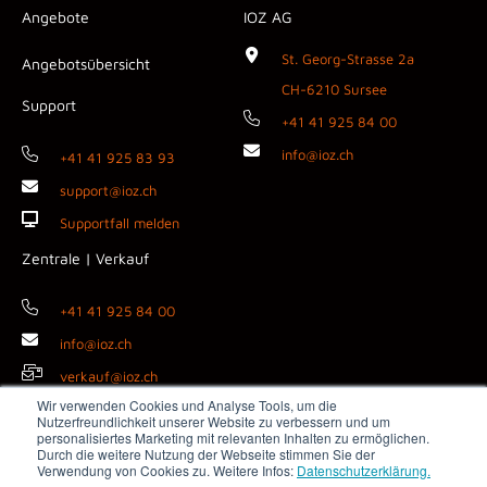
Angebote
IOZ AG
St. Georg-Strasse 2a
Angebotsübersicht
CH-6210 Sursee
Support
+41 41 925 84 00
info@ioz.ch
+41 41 925 83 93
support@ioz.ch
Supportfall melden
Zentrale | Verkauf
+41 41 925 84 00
info@ioz.ch
verkauf@ioz.ch
Wir verwenden Cookies und Analyse Tools, um die
Nutzerfreundlichkeit unserer Website zu verbessern und um
personalisiertes Marketing mit relevanten Inhalten zu ermöglichen.
Durch die weitere Nutzung der Webseite stimmen Sie der
Copyright © 2026 IOZ AG ·
Impressum
·
Datenschutz
·
AGB
·
Verwendung von Cookies zu. Weitere Infos:
Datenschutzerklärung.
Medienanfragen