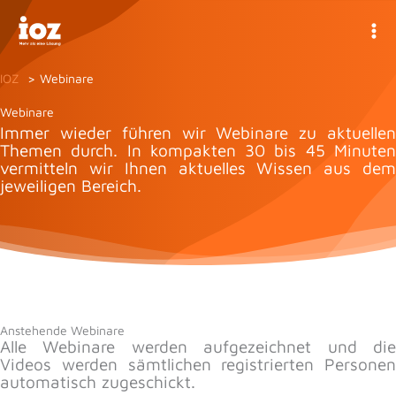
Zum
Inhalt
springen
IOZ
Webinare
Webinare
Immer wieder führen wir Webinare zu aktuellen
Themen durch. In kompakten 30 bis 45 Minuten
vermitteln wir Ihnen aktuelles Wissen aus dem
jeweiligen Bereich.
Anstehende Webinare
Alle Webinare werden aufgezeichnet und die
Videos werden sämtlichen registrierten Personen
automatisch zugeschickt.