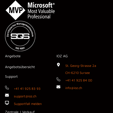
Angebote
IOZ AG
St. Georg-Strasse 2a
Angebotsübersicht
CH-6210 Sursee
Support
+41 41 925 84 00
info@ioz.ch
+41 41 925 83 93
support@ioz.ch
Supportfall melden
Zentrale | Verkauf