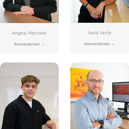
Ilaria Verta
Angela Wechsler
Kennenlernen
→
Kennenlernen
→