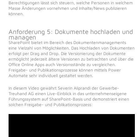
Berechtigungen lässt sich steuern, welche Personen in welchem
Masse Änderungen vornehmen und Inhalte/News publizieren
können.
Anforderung 5: Dokumente hochladen und
managen
SharePoint bietet im Bereich des Dokumentenmanagements
eine Vielzahl von Möglichkeiten. Das Hochladen von Dokumenten
erfolgt per Drag and Drop. Die Versionierung der Dokumente
ermöglicht jederzeit ältere Versionen zu betrachten und über die
Office Online Apps auch Versionsstände zu vergleichen.
Freigabe- und Publikationsprozesse können mittels Power
Automate sehr individuell gestaltet werden.
In diesem Video gewährt Severin Aliprandi der Gewerbe-
Treuhand AG einen Live-Einblick in das unternehmenseigene
Führungssystem auf SharePoint-Basis und demonstriert einen
solchen Freigabe- und Publikationsprozess: