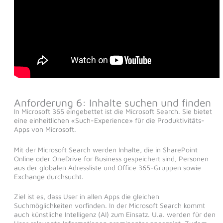
Anforderung 6: Inhalte suchen und finden
In Microsoft 365 eingebettet ist die Microsoft Search. Sie bietet
eine einheitlichen «Such-Experience» für die Produktivitäts-
Apps von Microsoft.
Mit der Microsoft Search werden Inhalte, die in SharePoint
Online oder OneDrive for Business gespeichert sind, Personen
aus der globalen Adressliste und Office 365-Gruppen sowie
Exchange durchsucht.
Ziel ist es, dass User in allen Apps die gleichen
Suchmöglichkeiten vorfinden. In der Microsoft Search kommt
auch künstliche Intelligenz (AI) zum Einsatz. U.a. werden für den