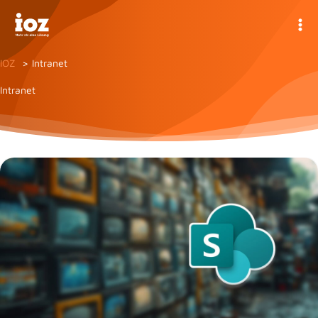
Zum
Inhalt
springen
IOZ
Intranet
Intranet