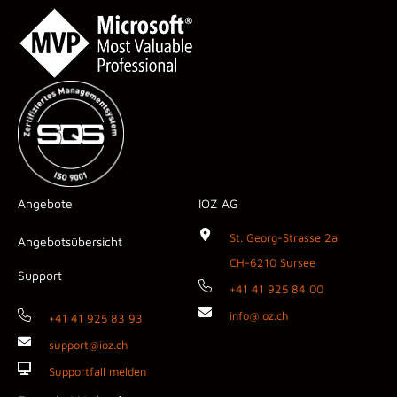
Angebote
IOZ AG
St. Georg-Strasse 2a
Angebotsübersicht
CH-6210 Sursee
Support
+41 41 925 84 00
info@ioz.ch
+41 41 925 83 93
support@ioz.ch
Supportfall melden