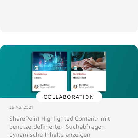
COLLABORATION
25 Mai 2021
SharePoint Highlighted Content: mit
benutzerdefinierten Suchabfragen
dynamische Inhalte anzeigen