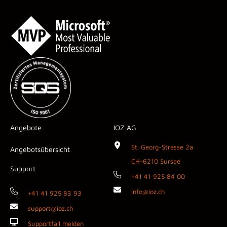
Angebote
IOZ AG
St. Georg-Strasse 2a
Angebotsübersicht
CH-6210 Sursee
Support
+41 41 925 84 00
info@ioz.ch
+41 41 925 83 93
support@ioz.ch
Supportfall melden