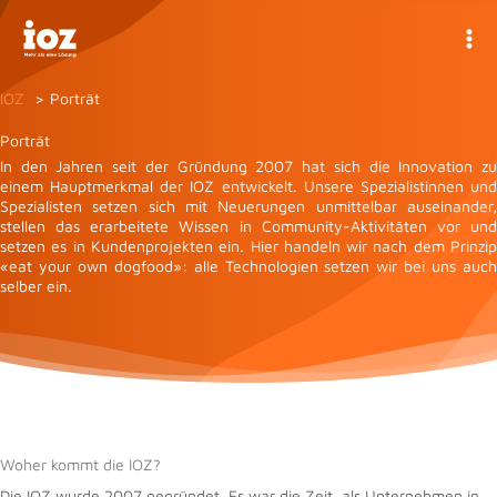
Zum
Inhalt
springen
IOZ
Porträt
Porträt
In den Jahren seit der Gründung 2007 hat sich die Innovation zu
einem Hauptmerkmal der IOZ entwickelt. Unsere Spezialistinnen und
Spezialisten setzen sich mit Neuerungen unmittelbar auseinander,
stellen das erarbeitete Wissen in Community-Aktivitäten vor und
setzen es in Kundenprojekten ein. Hier handeln wir nach dem Prinzip
«eat your own dogfood»: alle Technologien setzen wir bei uns auch
selber ein.
Woher kommt die IOZ?
Die IOZ wurde 2007 gegründet. Es war die Zeit, als Unternehmen in