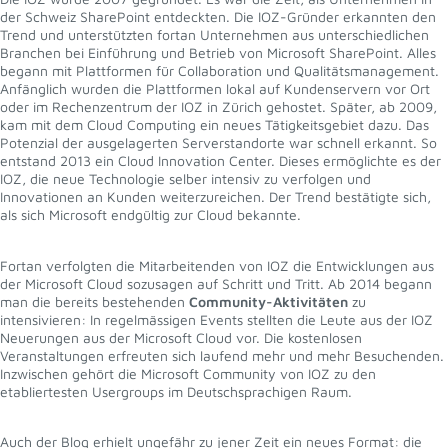
der Schweiz SharePoint entdeckten. Die IOZ-Gründer erkannten den
Trend und unterstützten fortan Unternehmen aus unterschiedlichen
Branchen bei Einführung und Betrieb von Microsoft SharePoint. Alles
begann mit Plattformen für Collaboration und Qualitätsmanagement.
Anfänglich wurden die Plattformen lokal auf Kundenservern vor Ort
oder im Rechenzentrum der IOZ in Zürich gehostet. Später, ab 2009,
kam mit dem Cloud Computing ein neues Tätigkeitsgebiet dazu. Das
Potenzial der ausgelagerten Serverstandorte war schnell erkannt. So
entstand 2013 ein Cloud Innovation Center. Dieses ermöglichte es der
IOZ, die neue Technologie selber intensiv zu verfolgen und
Innovationen an Kunden weiterzureichen. Der Trend bestätigte sich,
als sich Microsoft endgültig zur Cloud bekannte.
Fortan verfolgten die Mitarbeitenden von IOZ die Entwicklungen aus
der Microsoft Cloud sozusagen auf Schritt und Tritt. Ab 2014 begann
man die bereits bestehenden
Community-Aktivitäten
zu
intensivieren: In regelmässigen Events stellten die Leute aus der IOZ
Neuerungen aus der Microsoft Cloud vor. Die kostenlosen
Veranstaltungen erfreuten sich laufend mehr und mehr Besuchenden.
Inzwischen gehört die Microsoft Community von IOZ zu den
etabliertesten Usergroups im Deutschsprachigen Raum.
Auch der Blog erhielt ungefähr zu jener Zeit ein neues Format: die