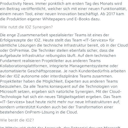
Productivity News. Immer pünktlich am ersten Tag des Monats wird
ein Beitrag veröffentlicht, welcher sich mit einer neuen Funktionalität,
einem neuen Tool, einer neuen Innovation beschäftigt. Ab 2017 kam
die Produktion eigener Whitepapers und E-Books dazu.
Wie nutzt die IOZ Synergien?
Die enge Zusammenarbeit spezialisierter Teams ist eines der
Erfolgsrezepte der IOZ. Heute stellt das Team «IT-Services» für
sämtliche Lösungen die technische Infrastruktur bereit, ob in der Cloud
oder OnPremise. Die Techniker stellen ebenfalls sicher, dass die
aufgebaute Infrastruktur reibungslos läuft. Auf dem technischen
Fundament realisieren Projektleiter aus anderen Teams
Kollaborationsplattformen, integrierte Managementsysteme oder
automatisierte Geschäftsprozesse. Je nach Kundenbedürfnis arbeiten
bei der IOZ autonome oder interdisziplinäre Teams zusammen.
Projektleiter haben die Möglichkeit, Experten aus anderen Teams
beizuziehen. Da alle Teams konsequent auf die Technologien von
Microsoft setzen, ergeben sich natürliche Synergien. Mit der Cloud-
Technologie hat sich ein neues Tätigkeitsgebiet ergeben. Das Team
«IT-Services» baut heute nicht mehr nur neue Infrastrukturen auf,
sondern unterstützt Kunden auch bei der Transformation einer
bestehenden OnPrem-Lösung in die Cloud.
Wie berät die IOZ?
Im Mittelpunkt steht der Anspruch, das Potenzial der von Microsoft