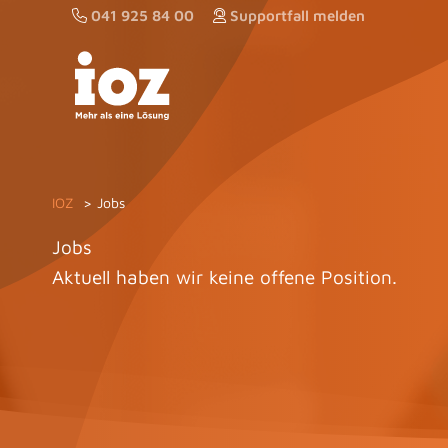
Zum
041 925 84 00
Supportfall melden
Inhalt
springen
IOZ
Jobs
Jobs
Aktuell haben wir keine offene Position.