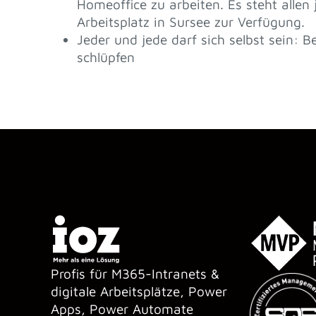
Homeoffice zu arbeiten. Es steht allen j
Arbeitsplatz in Sursee zur Verfügung.
Jeder und jede darf sich selbst sein: 
schlüpfen
Profis für M365-Intranets &
digitale Arbeitsplätze, Power
Apps, Power Automate