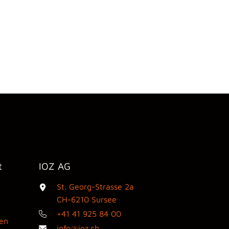
t
IOZ AG
St. Georg-Strasse 2a
3
CH-6210 Sursee
+41 41 925 84 00
den
info@ioz.ch