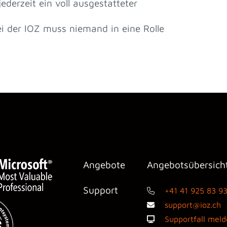
ederzeit ein voll ausgestatteter
Bei der IOZ muss niemand in eine Rolle
Angebote
Angebotsübersich
Support
+41 41 925 83 9
support@ioz.ch
Supportfall mel