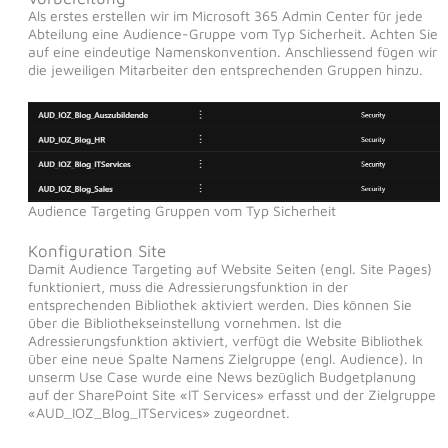
Als erstes erstellen wir im Microsoft 365 Admin Center für jede
Abteilung eine Audience-Gruppe vom Typ Sicherheit. Achten Sie
auf eine eindeutige Namenskonvention. Anschliessend fügen wir
die jeweiligen Mitarbeiter den entsprechenden Gruppen hinzu.
Audience Targeting Gruppen vom Typ Sicherheit
Konfiguration Site
Damit Audience Targeting auf Website Seiten (engl. Site Pages)
funktioniert, muss die Adressierungsfunktion in der
entsprechenden Bibliothek aktiviert werden. Dies können Sie
über die Bibliothekseinstellung vornehmen. Ist die
Adressierungsfunktion aktiviert, verfügt die Website Bibliothek
über eine neue Spalte Namens Zielgruppe (engl. Audience). In
unserm Use Case wurde eine News bezüglich Budgetplanung
auf der SharePoint Site «IT Services» erfasst und der Zielgruppe
«AUD_IOZ_Blog_ITServices» zugeordnet.