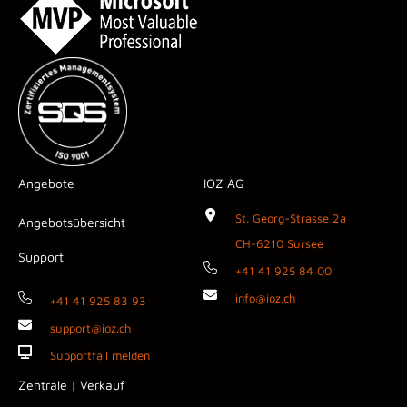
Angebote
IOZ AG
St. Georg-Strasse 2a
Angebotsübersicht
CH-6210 Sursee
Support
+41 41 925 84 00
info@ioz.ch
+41 41 925 83 93
support@ioz.ch
Supportfall melden
Zentrale | Verkauf