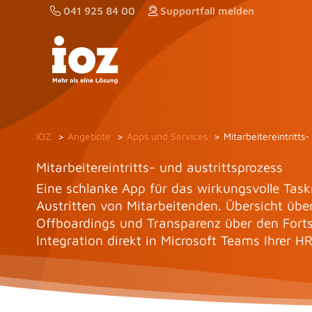
Zum
041 925 84 00
Supportfall melden
Inhalt
springen
IOZ
Angebote
Apps und Services
Mitarbeitereintritts-
Mitarbeitereintritts- und austrittsprozess
Eine schlanke App für das wirkungsvolle Tas
Austritten von Mitarbeitenden. Übersicht übe
Offboardings und Transparenz über den Fortsc
Integration direkt in Microsoft Teams Ihrer 