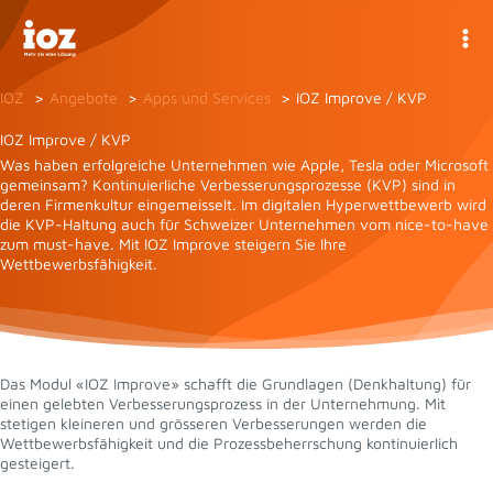
Zum
Inhalt
springen
IOZ
Angebote
Apps und Services
IOZ Improve / KVP
IOZ Improve / KVP
Was haben erfolgreiche Unternehmen wie Apple, Tesla oder Microsoft
gemeinsam? Kontinuierliche Verbesserungsprozesse (KVP) sind in
deren Firmenkultur eingemeisselt. Im digitalen Hyperwettbewerb wird
die KVP-Haltung auch für Schweizer Unternehmen vom nice-to-have
zum must-have. Mit IOZ Improve steigern Sie Ihre
Wettbewerbsfähigkeit.
Das Modul «IOZ Improve» schafft die Grundlagen (Denkhaltung) für
einen gelebten Verbesserungsprozess in der Unternehmung. Mit
stetigen kleineren und grösseren Verbesserungen werden die
Wettbewerbsfähigkeit und die Prozessbeherrschung kontinuierlich
gesteigert.