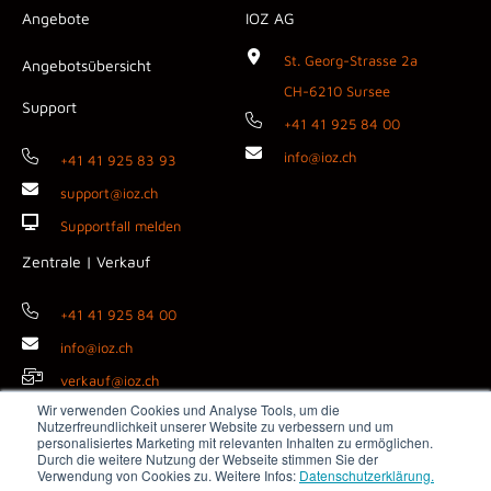
Angebote
IOZ AG
St. Georg-Strasse 2a
Angebotsübersicht
CH-6210 Sursee
Support
+41 41 925 84 00
info@ioz.ch
+41 41 925 83 93
support@ioz.ch
Supportfall melden
Zentrale | Verkauf
+41 41 925 84 00
info@ioz.ch
verkauf@ioz.ch
Wir verwenden Cookies und Analyse Tools, um die
Nutzerfreundlichkeit unserer Website zu verbessern und um
personalisiertes Marketing mit relevanten Inhalten zu ermöglichen.
Durch die weitere Nutzung der Webseite stimmen Sie der
Copyright © 2026 IOZ AG ·
Impressum
·
Datenschutz
·
AGB
·
Verwendung von Cookies zu. Weitere Infos:
Datenschutzerklärung.
Medienanfragen