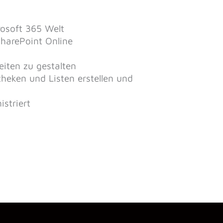
rosoft 365 Welt
SharePoint Online
eiten zu gestalten
heken und Listen erstellen und
striert