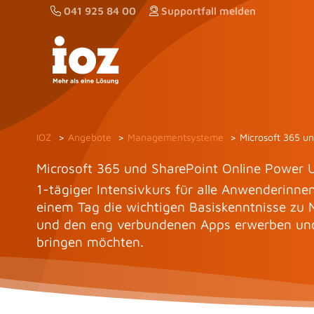
Zum
041 925 84 00
Supportfall melden
Inhalt
springen
IOZ
Angebote
Managementsysteme
Microsoft 365 u
Microsoft 365 und SharePoint Online Power 
1-tägiger Intensivkurs für alle Anwenderinne
einem Tag die wichtigen Basiskenntnisse zu M
und den eng verbundenen Apps erwerben und
bringen möchten.