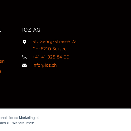
t
IOZ AG
St. Georg-Strasse 2a
3
CH-6210 Sursee
+41 41 925 84 00
den
info@ioz.ch
0
nalisiertes Marketing mit
es zu. Weitere Infos:
Webdesign by flink think