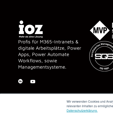
Profis für M365-Intranets &
digitale Arbeitsplätze, Power
Apps, Power Automate
Workflows, sowie
Managementsysteme.
Wir verwenden Cookies und Analys
relevanten Inhalten zu ermöglich
Datenschutzerklärung.
Copyright © 2026 IOZ AG ·
Impressum
·
Datenschutz
·
AGB
·
Me