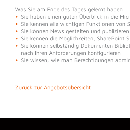
Was Sie am Ende des Tages gelernt haben
Sie haben einen guten Überblick in die Mic
Sie kennen alle wichtigen Funktionen von 
Sie können News gestalten und publizieren
Sie kennen die Möglichkeiten, SharePoint S
Sie können selbständig Dokumenten Bibliot
nach Ihren Anforderungen konfigurieren
Sie wissen, wie man Berechtigungen admini
Zurück zur Angebotsübersicht