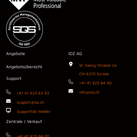
Angebote
IOZ AG
St. Georg-Strasse 2a
Angebotsübersicht
CH-6210 Sursee
Support
+41 41 925 84 00
info@ioz.ch
+41 41 925 83 93
support@ioz.ch
Supportfall melden
Zentrale | Verkauf
+41 41 925 84 00