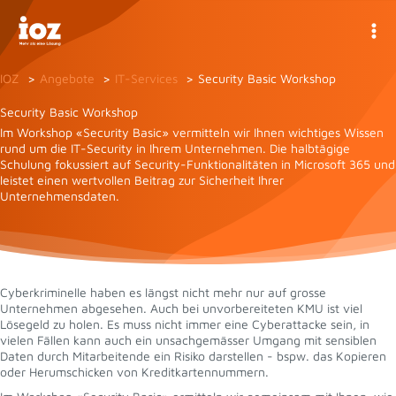
Zum
Inhalt
springen
IOZ
Angebote
IT-Services
Security Basic Workshop
Security Basic Workshop
Im Workshop «Security Basic» vermitteln wir Ihnen wichtiges Wissen
rund um die IT-Security in Ihrem Unternehmen. Die halbtägige
Schulung fokussiert auf Security-Funktionalitäten in Microsoft 365 und
leistet einen wertvollen Beitrag zur Sicherheit Ihrer
Unternehmensdaten.
Cyberkriminelle haben es längst nicht mehr nur auf grosse
Unternehmen abgesehen. Auch bei unvorbereiteten KMU ist viel
Lösegeld zu holen. Es muss nicht immer eine Cyberattacke sein, in
vielen Fällen kann auch ein unsachgemässer Umgang mit sensiblen
Daten durch Mitarbeitende ein Risiko darstellen - bspw. das Kopieren
oder Herumschicken von Kreditkartennummern.