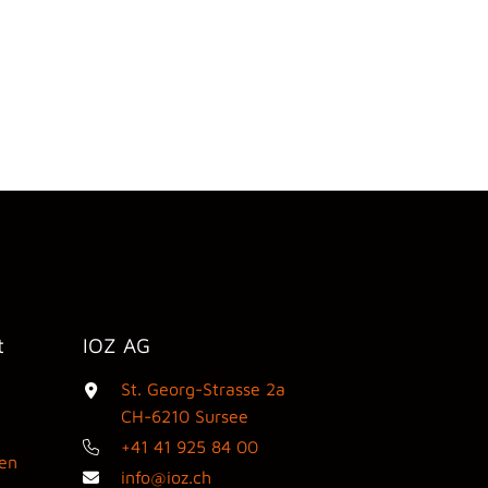
t
IOZ AG
St. Georg-Strasse 2a
3
CH-6210 Sursee
+41 41 925 84 00
den
info@ioz.ch