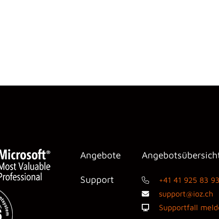
Angebote
Angebotsübersich
Support
+41 41 925 83 9
support@ioz.ch
Supportfall mel