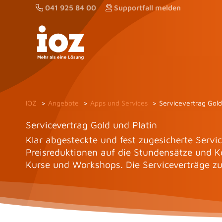
Zum
041 925 84 00
Supportfall melden
Inhalt
springen
IOZ
Angebote
Apps und Services
Servicevertrag Gold
Servicevertrag Gold und Platin
Klar abgesteckte und fest zugesicherte Servi
Preisreduktionen auf die Stundensätze und Ko
Kurse und Workshops. Die Serviceverträge zu