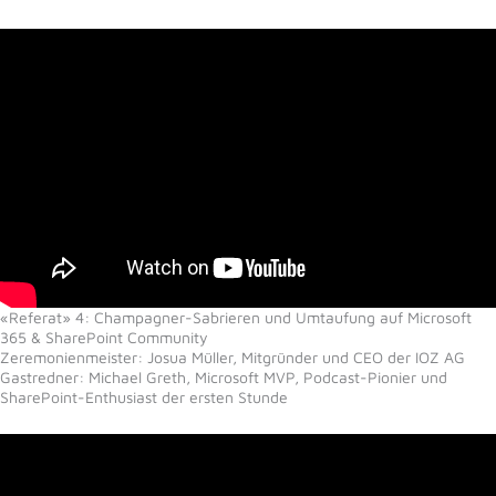
«Referat» 4: Champagner-Sabrieren und Umtaufung auf Microsoft
365 & SharePoint Community
Zeremonienmeister: Josua Müller, Mitgründer und CEO der IOZ AG
Gastredner: Michael Greth, Microsoft MVP, Podcast-Pionier und
SharePoint-Enthusiast der ersten Stunde