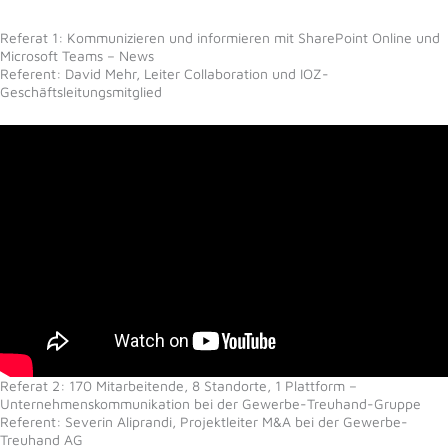
Referat 1: Kommunizieren und informieren mit SharePoint Online und
Microsoft Teams – News
Referent: David Mehr, Leiter Collaboration und IOZ-
Geschäftsleitungsmitglied
Referat 2: 170 Mitarbeitende, 8 Standorte, 1 Plattform –
Unternehmenskommunikation bei der Gewerbe-Treuhand-Gruppe
Referent: Severin Aliprandi, Projektleiter M&A bei der Gewerbe-
Treuhand AG