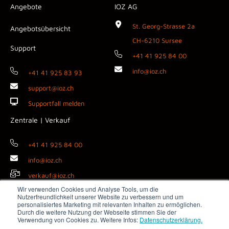
Angebote
IOZ AG
St. Georg-Strasse 2a
Angebotsübersicht
CH-6210 Sursee
Support
+41 41 925 84 00
info@ioz.ch
+41 41 925 83 93
support@ioz.ch
Supportfall melden
Zentrale | Verkauf
+41 41 925 84 00
info@ioz.ch
verkauf@ioz.ch
Wir verwenden Cookies und Analyse Tools, um die
Nutzerfreundlichkeit unserer Website zu verbessern und um
personalisiertes Marketing mit relevanten Inhalten zu ermöglichen.
Durch die weitere Nutzung der Webseite stimmen Sie der
Copyright © 2026 IOZ AG ·
Impressum
·
Datenschutz
·
AGB
·
Verwendung von Cookies zu. Weitere Infos:
Datenschutzerklärung.
Medienanfragen