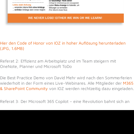
Hier den Code of Honor von IOZ in hoher Auflösung herunterladen
(JPG, 1.6MB)
Referat 2: Effizienz am Arbeitsplatz und im Team steigern mit
OneNote, Planner und Microsoft ToDo
Die Best Practice Demo von David Mehr wird nach den Sommerferien
wiederholt in der Form eines Live-Webinares. Alle Mitglieder der
M365
& SharePoint Community
von IOZ werden rechtzeitig dazu eingeladen.
Referat 3: Der Microsoft 365 Copilot – eine Revolution bahnt sich an