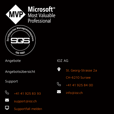
Angebote
IOZ AG
St. Georg-Strasse 2a
Angebotsübersicht
CH-6210 Sursee
Support
+41 41 925 84 00
info@ioz.ch
+41 41 925 83 93
support@ioz.ch
Supportfall melden