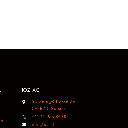
t
IOZ AG
St. Georg-Strasse 2a
3
CH-6210 Sursee
+41 41 925 84 00
den
info@ioz.ch