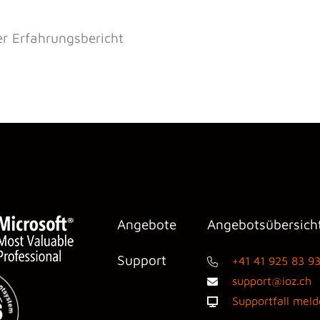
er Erfahrungsbericht
Angebote
Angebotsübersich
Support
+41 41 925 83 9
support@ioz.ch
Supportfall mel