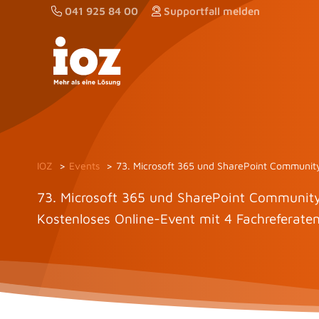
Zum
041 925 84 00
Supportfall melden
Inhalt
springen
IOZ
Events
73. Microsoft 365 und SharePoint Communi
73. Microsoft 365 und SharePoint Communit
Kostenloses Online-Event mit 4 Fachreferate