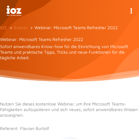
Zum
Inhalt
springen
IOZ
Events
Webinar: Microsoft Teams Refresher 2022
Webinar: Microsoft Teams Refresher 2022
Sofort anwendbares Know-how für die Einrichtung von Microsoft
Teams und praktische Tipps, Tricks und neue Funktionen für die
tägliche Arbeit.
Nutzen Sie dieses kostenlose Webinar, um Ihre Microsoft Teams-
Fähigkeiten aufzupolieren und sich neues, sofort anwendbares Wissen
anzueignen.
Referent: Flavian Burtolf