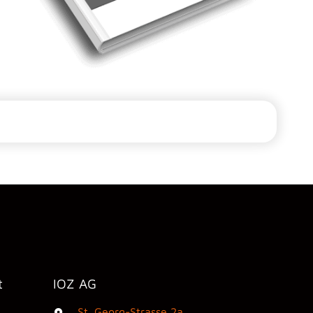
t
IOZ AG
St. Georg-Strasse 2a