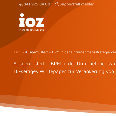
Zum
041 925 84 00
Supportfall melden
Inhalt
springen
IOZ
Ausgemustert – BPM in der Unternehmensstrategie ve
Ausgemustert – BPM in der Unternehmensstr
16-seitiges Whitepaper zur Verankerung von