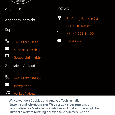
Angebote
IOZ AG
St. Georg-Strasse 2a
Angebotsübersicht
CH-6210 Sursee
Support
+41 41 925 84 00
info@ioz.ch
+41 41 925 83 93
support@ioz.ch
Supportfall melden
Zentrale | Verkauf
+41 41 925 84 00
info@ioz.ch
verkauf@ioz.ch
Wir verwenden Cookies und Analyse Tools, um die
Nutzerfreundlichkeit unserer Website zu verbessern und um
personalisiertes Marketing mit relevanten Inhalten zu ermöglichen.
Durch die weitere Nutzung der Webseite stimmen Sie der
Copyright © 2026 IOZ AG ·
Impressum
·
Datenschutz
·
AGB
·