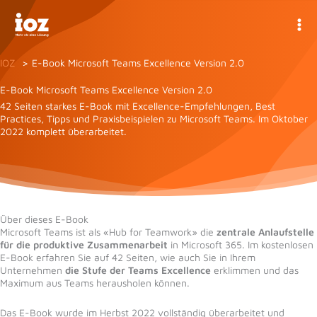
Zum
Inhalt
springen
IOZ
E-Book Microsoft Teams Excellence Version 2.0
E-Book Microsoft Teams Excellence Version 2.0
42 Seiten starkes E-Book mit Excellence-Empfehlungen, Best
Practices, Tipps und Praxisbeispielen zu Microsoft Teams. Im Oktober
2022 komplett überarbeitet.
Über dieses E-Book
Microsoft Teams ist als «Hub for Teamwork» die
zentrale Anlaufstelle
für die produktive Zusammenarbeit
in Microsoft 365. Im kostenlosen
E-Book erfahren Sie auf 42 Seiten, wie auch Sie in Ihrem
Unternehmen
die Stufe der Teams Excellence
erklimmen und das
Maximum aus Teams herausholen können.
Das E-Book wurde im Herbst 2022 vollständig überarbeitet und