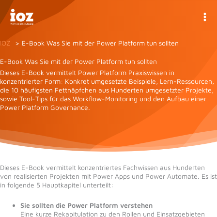
Zum
Inhalt
springen
IOZ
E-Book Was Sie mit der Power Platform tun sollten
E-Book Was Sie mit der Power Platform tun sollten
Dieses E-Book vermittelt Power Platform Praxiswissen in
konzentrierter Form: Konkret umgesetzte Beispiele, Lern-Ressourcen,
die 10 häufigsten Fettnäpfchen aus Hunderten umgesetzter Projekte,
sowie Tool-Tips für das Workflow-Monitoring und den Aufbau einer
Power Platform Governance.
Dieses E-Book vermittelt konzentriertes Fachwissen aus Hunderten
von realisierten Projekten mit Power Apps und Power Automate. Es ist
in folgende 5 Hauptkapitel unterteilt:
Sie sollten die Power Platform verstehen
Eine kurze Rekapitulation zu den Rollen und Einsatzgebieten