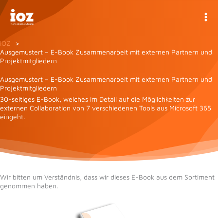
Zum
Inhalt
springen
IOZ
Ausgemustert – E-Book Zusammenarbeit mit externen Partnern und
Projektmitgliedern
Ausgemustert – E-Book Zusammenarbeit mit externen Partnern und
Projektmitgliedern
30-seitiges E-Book, welches im Detail auf die Möglichkeiten zur
externen Collaboration von 7 verschiedenen Tools aus Microsoft 365
eingeht.
Wir bitten um Verständnis, dass wir dieses E-Book aus dem Sortiment
genommen haben.