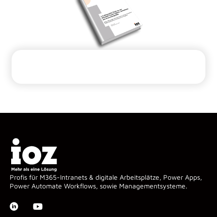
Profis für M365-Intranets & digitale Arbeitsplätze, Power Apps,
Power Automate Workflows, sowie Managementsysteme.