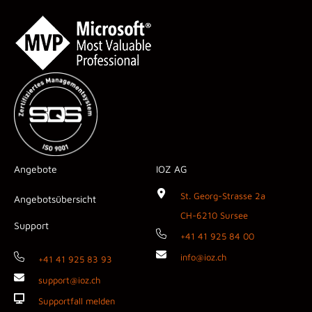
Angebote
IOZ AG
St. Georg-Strasse 2a
Angebotsübersicht
CH-6210 Sursee
Support
+41 41 925 84 00
info@ioz.ch
+41 41 925 83 93
support@ioz.ch
Supportfall melden