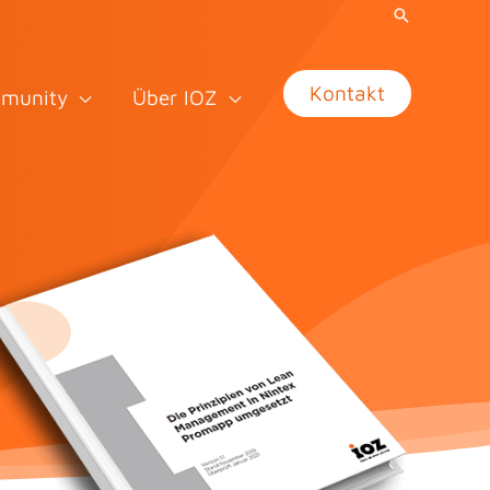
Kontakt
munity
Über IOZ
t