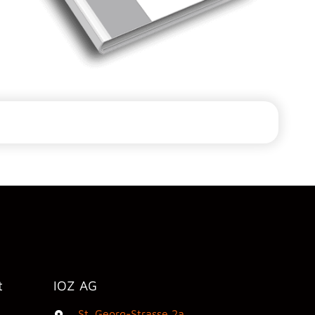
t
IOZ AG
St. Georg-Strasse 2a