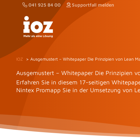
Zum
041 925 84 00
Supportfall melden
Inhalt
springen
IOZ
Ausgemustert – Whitepaper Die Prinzipien von Lean 
Ausgemustert – Whitepaper Die Prinzipien 
Erfahren Sie in diesem 17-seitigen Whitepa
Nintex Promapp Sie in der Umsetzung von L