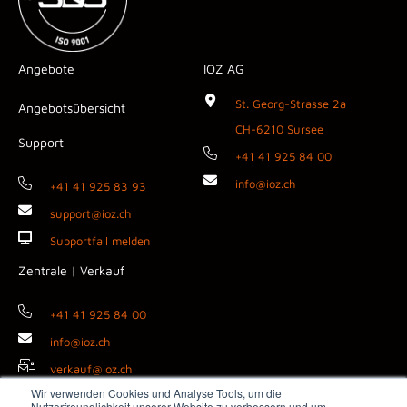
Angebote
IOZ AG
St. Georg-Strasse 2a
Angebotsübersicht
CH-6210 Sursee
Support
+41 41 925 84 00
info@ioz.ch
+41 41 925 83 93
support@ioz.ch
Supportfall melden
Zentrale | Verkauf
+41 41 925 84 00
info@ioz.ch
verkauf@ioz.ch
Wir verwenden Cookies und Analyse Tools, um die
Nutzerfreundlichkeit unserer Website zu verbessern und um