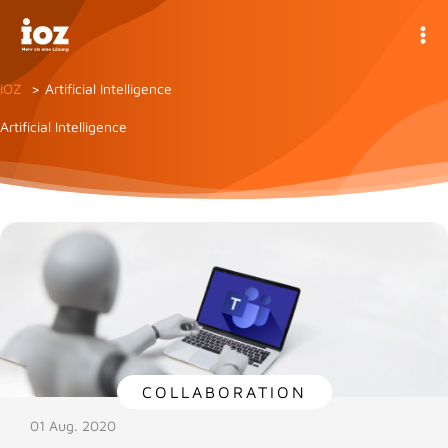
Zum
Inhalt
springen
IOZ
Artificial Intelligence
Artificial Intelligence
COLLABORATION
01 Aug. 2020