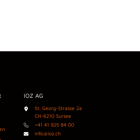
t
IOZ AG
St. Georg-Strasse 2a
3
CH-6210 Sursee
+41 41 925 84 00
den
info@ioz.ch