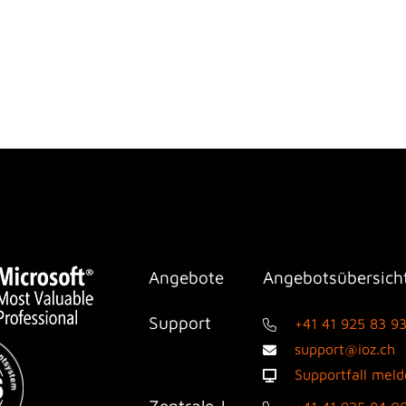
Angebote
Angebotsübersich
Support
+41 41 925 83 9
support@ioz.ch
Supportfall mel
Zentrale |