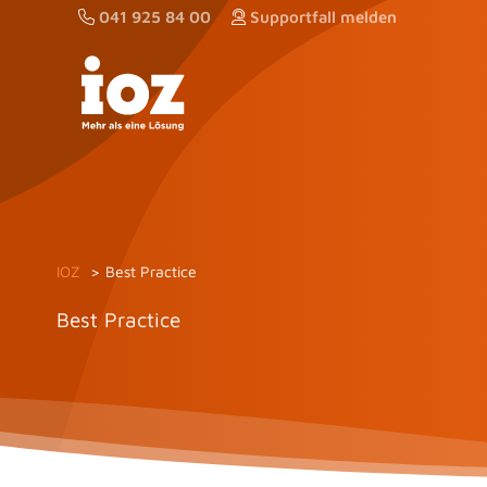
Zum
041 925 84 00
Supportfall melden
Inhalt
springen
IOZ
Best Practice
Best Practice