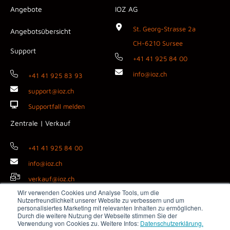
Angebote
IOZ AG
St. Georg-Strasse 2a
Angebotsübersicht
CH-6210 Sursee
Support
+41 41 925 84 00
info@ioz.ch
+41 41 925 83 93
support@ioz.ch
Supportfall melden
Zentrale | Verkauf
+41 41 925 84 00
info@ioz.ch
verkauf@ioz.ch
Wir verwenden Cookies und Analyse Tools, um die
Nutzerfreundlichkeit unserer Website zu verbessern und um
personalisiertes Marketing mit relevanten Inhalten zu ermöglichen.
Durch die weitere Nutzung der Webseite stimmen Sie der
Copyright © 2026 IOZ AG ·
Impressum
·
Datenschutz
·
AGB
·
Verwendung von Cookies zu. Weitere Infos:
Datenschutzerklärung.
Medienanfragen