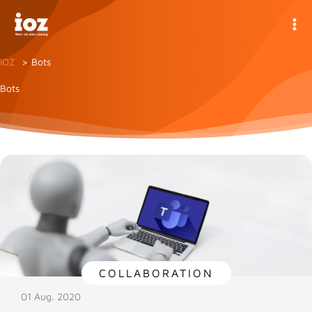
Zum
Inhalt
springen
IOZ
Bots
Bots
COLLABORATION
01 Aug. 2020