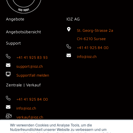
Angebote
IOZ AG
St. Georg-Strasse 2a
Angebotsübersicht
CH-6210 Sursee
Support
+41 41 925 84 00
info@ioz.ch
+41 41 925 83 93
support@ioz.ch
Supportfall melden
Zentrale | Verkauf
+41 41 925 84 00
info@ioz.ch
verkauf@ioz.ch
Wir verwenden Cookies und Analyse Tools, um die
Nutzerfreundlichkeit unserer Website zu verbessern und um