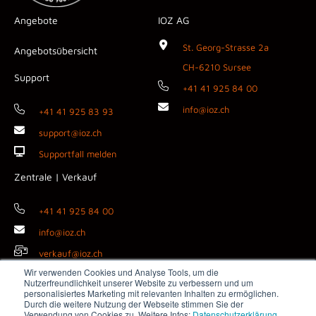
Angebote
IOZ AG
St. Georg-Strasse 2a
Angebotsübersicht
CH-6210 Sursee
Support
+41 41 925 84 00
info@ioz.ch
+41 41 925 83 93
support@ioz.ch
Supportfall melden
Zentrale | Verkauf
+41 41 925 84 00
info@ioz.ch
verkauf@ioz.ch
Wir verwenden Cookies und Analyse Tools, um die
Nutzerfreundlichkeit unserer Website zu verbessern und um
personalisiertes Marketing mit relevanten Inhalten zu ermöglichen.
Durch die weitere Nutzung der Webseite stimmen Sie der
Copyright © 2026 IOZ AG ·
Impressum
·
Datenschutz
·
AGB
·
Verwendung von Cookies zu. Weitere Infos:
Datenschutzerklärung.