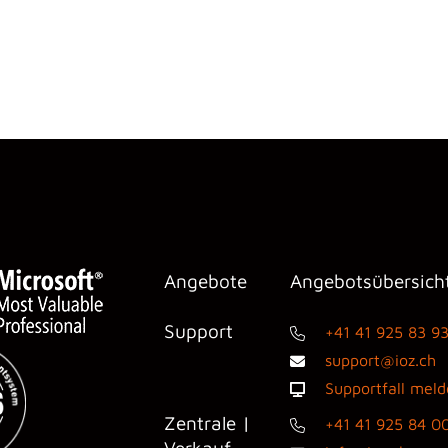
Angebote
Angebotsübersich
Support
+41 41 925 83 9
support@ioz.ch
Supportfall mel
Zentrale |
+41 41 925 84 0
Verkauf