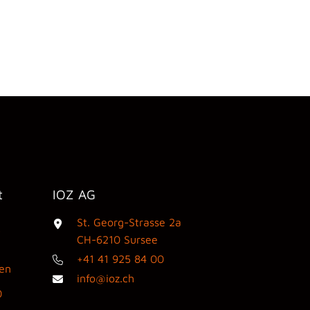
t
IOZ AG
St. Georg-Strasse 2a
3
CH-6210 Sursee
+41 41 925 84 00
den
info@ioz.ch
0