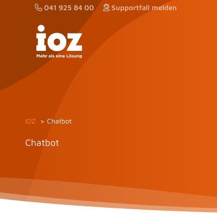
Zum
041 925 84 00
Supportfall melden
Inhalt
springen
IOZ
Chatbot
Chatbot