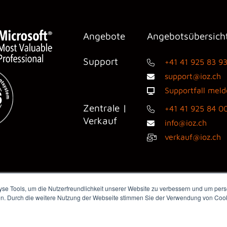
Angebote
Angebotsübersich
Support
+41 41 925 83 9
support@ioz.ch
Supportfall mel
Zentrale |
+41 41 925 84 0
Verkauf
info@ioz.ch
verkauf@ioz.ch
e Tools, um die Nutzerfreundlichkeit unserer Website zu verbessern und um perso
en. Durch die weitere Nutzung der Webseite stimmen Sie der Verwendung von Cooki
dienanfragen