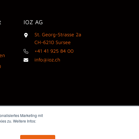
t
IOZ AG
St. Georg-Strasse 2a
3
CH-6210 Sursee
+41 41 925 84 00
den
info@ioz.ch
0
nalisiertes Marketing mit
es zu. Weitere Infos:
Webdesign by flink think