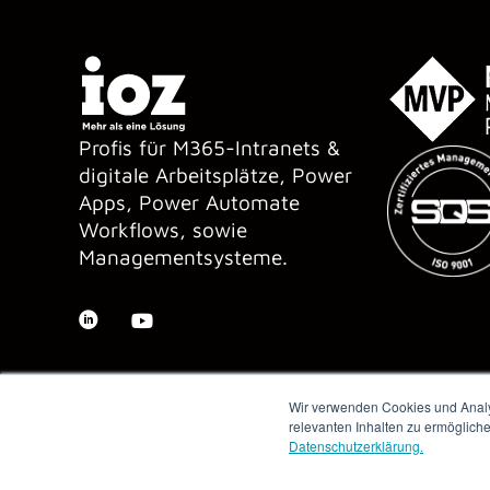
Profis für M365-Intranets &
digitale Arbeitsplätze, Power
Apps, Power Automate
Workflows, sowie
Managementsysteme.
Wir verwenden Cookies und Analys
relevanten Inhalten zu ermöglich
Datenschutzerklärung.
Copyright © 2026 IOZ AG ·
Impressum
·
Datenschutz
·
AGB
·
Me