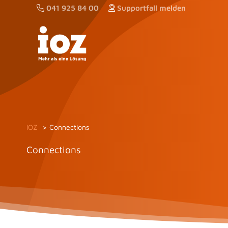
Zum
041 925 84 00
Supportfall melden
Inhalt
springen
IOZ
Connections
Connections