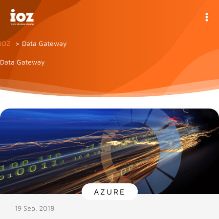
Zum
Inhalt
springen
IOZ
Data Gateway
Data Gateway
AZURE
19 Sep. 2018