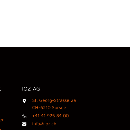
t
IOZ AG
St. Georg-Strasse 2a
3
CH-6210 Sursee
+41 41 925 84 00
den
info@ioz.ch
0