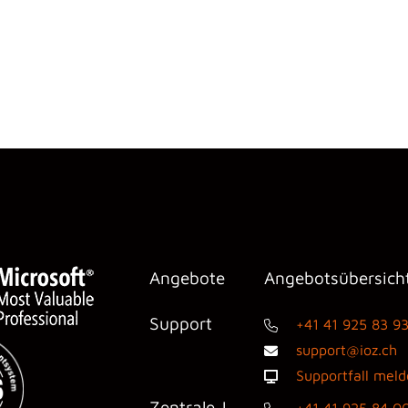
Angebote
Angebotsübersich
Support
+41 41 925 83 9
support@ioz.ch
Supportfall mel
Zentrale |
+41 41 925 84 0