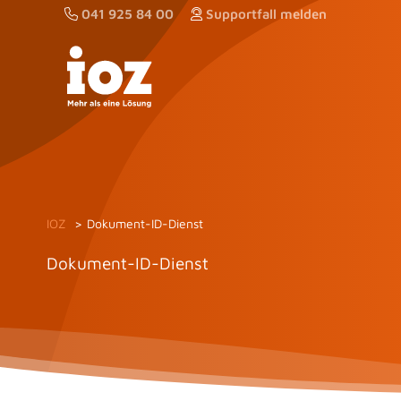
Zum
041 925 84 00
Supportfall melden
Inhalt
springen
IOZ
Dokument-ID-Dienst
Dokument-ID-Dienst