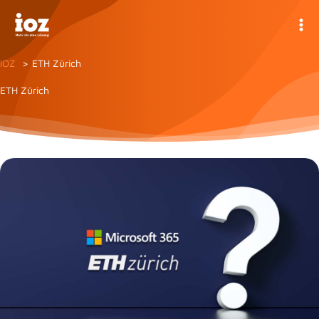
Zum
Inhalt
springen
IOZ
ETH Zürich
ETH Zürich