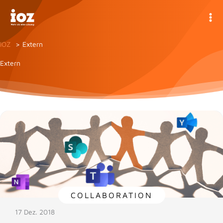
Zum
Inhalt
springen
IOZ
Extern
Extern
COLLABORATION
17 Dez. 2018