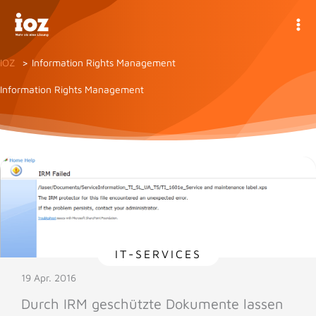
Zum
Inhalt
springen
IOZ
Information Rights Management
Information Rights Management
IT-SERVICES
19 Apr. 2016
Durch IRM geschützte Dokumente lassen