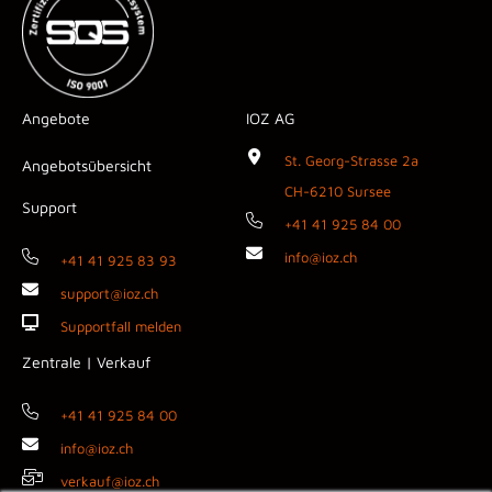
Angebote
IOZ AG
St. Georg-Strasse 2a
Angebotsübersicht
CH-6210 Sursee
Support
+41 41 925 84 00
info@ioz.ch
+41 41 925 83 93
support@ioz.ch
Supportfall melden
Zentrale | Verkauf
+41 41 925 84 00
info@ioz.ch
verkauf@ioz.ch