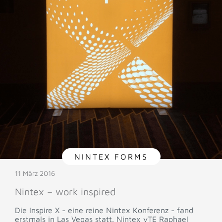
NINTEX FORMS
11 März 2016
Nintex – work inspired
Die Inspire X - eine reine Nintex Konferenz - fand
erstmals in Las Vegas statt. Nintex vTE Raphael