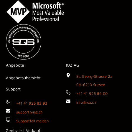
Angebote
IOZ AG
St. Georg-Strasse 2a
Angebotsübersicht
CH-6210 Sursee
Support
+41 41 925 84 00
info@ioz.ch
+41 41 925 83 93
support@ioz.ch
Supportfall melden
Zentrale | Verkauf