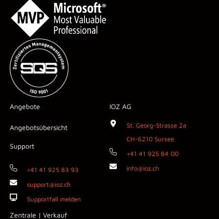
Angebote
IOZ AG
St. Georg-Strasse 2a
Angebotsübersicht
CH-6210 Sursee
Support
+41 41 925 84 00
info@ioz.ch
+41 41 925 83 93
support@ioz.ch
Supportfall melden
Zentrale | Verkauf