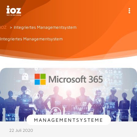
Zum
Inhalt
springen
IOZ
Integriertes Managementsystem
Integriertes Managementsystem
MANAGEMENTSYSTEME
22 Juli 2020