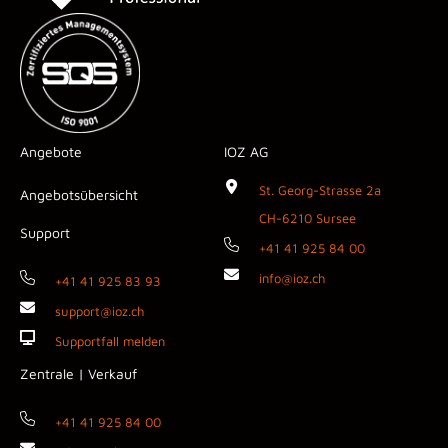
Angebote
IOZ AG
St. Georg-Strasse 2a
Angebotsübersicht
CH-6210 Sursee
Support
+41 41 925 84 00
info@ioz.ch
+41 41 925 83 93
support@ioz.ch
Supportfall melden
Zentrale | Verkauf
+41 41 925 84 00