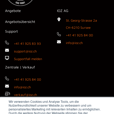
Angebote
IOZ AG
St. Georg-Strasse 2a
Angebotsübersicht
CH-6210 Sursee
Support
+41 41 925 84 00
info@ioz.ch
+41 41 925 83 93
support@ioz.ch
Supportfall melden
Zentrale | Verkauf
+41 41 925 84 00
info@ioz.ch
verkauf@ioz.ch
Wir verwenden Cookies und Analyse Tools, um die
Nutzerfreundlichkeit unserer Website zu verbessern und um
personalisiertes Marketing mit relevanten Inhalten zu ermöglichen.
Durch die weitere Nutzung der Webseite stimmen Sie der