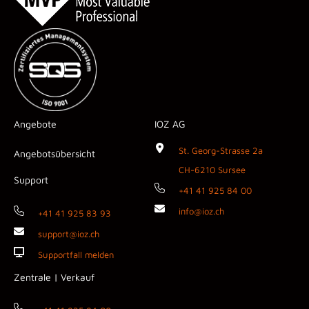
Angebote
IOZ AG
St. Georg-Strasse 2a
Angebotsübersicht
CH-6210 Sursee
Support
+41 41 925 84 00
info@ioz.ch
+41 41 925 83 93
support@ioz.ch
Supportfall melden
Zentrale | Verkauf