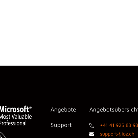
Angebote
Angebotsübersich
Support
+41 41 925 83 9
support@ioz.ch