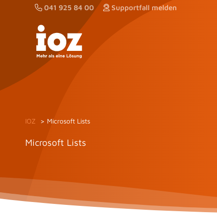
Zum
041 925 84 00
Supportfall melden
Inhalt
springen
IOZ
Microsoft Lists
Microsoft Lists