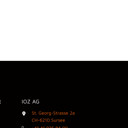
t
IOZ AG
St. Georg-Strasse 2a
3
CH-6210 Sursee