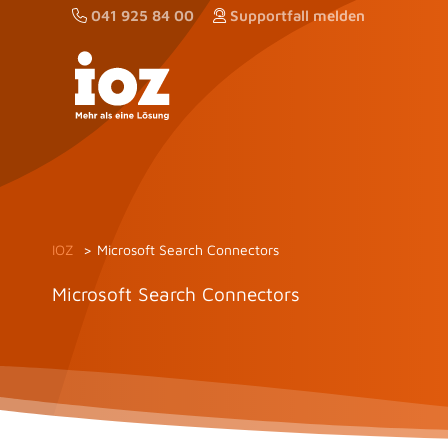
Zum
041 925 84 00
Supportfall melden
Inhalt
springen
IOZ
Microsoft Search Connectors
Microsoft Search Connectors