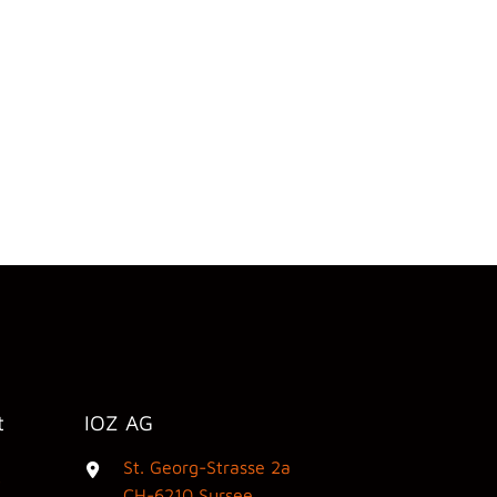
t
IOZ AG
St. Georg-Strasse 2a
3
CH-6210 Sursee