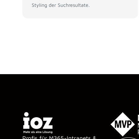
Styling der Suchresultate.
Profis für M365-Intranets &