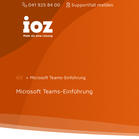
Zum
041 925 84 00
Supportfall melden
Inhalt
springen
IOZ
Microsoft Teams-Einführung
Microsoft Teams-Einführung