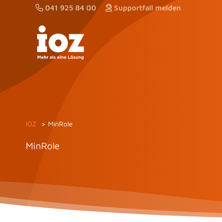
Zum
041 925 84 00
Supportfall melden
Inhalt
springen
IOZ
MinRole
MinRole