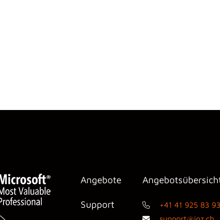
Angebote
Angebotsübersich
Support
+41 41 925 83 9
support@ioz.ch