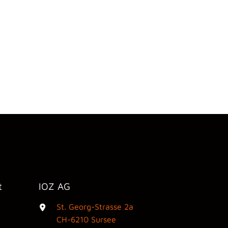
t
IOZ AG
St. Georg-Strasse 2a
3
CH-6210 Sursee