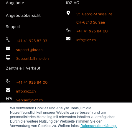
Angebote
IOZ AG
St. Georg-Strasse 2a
Angebotsübersicht
CH-6210 Sursee
Support
+41 41 925 84 00
info@ioz.ch
+41 41 925 83 93
support@ioz.ch
Supportfall melden
Zentrale | Verkauf
+41 41 925 84 00
info@ioz.ch
verkauf@ioz.ch
Wir verwenden Cookies und Analyse Tools, um die
Nutzerfreundlichkeit unserer Website zu verbessern und um
personalisiertes Marketing mit relevanten Inhalten zu ermöglichen.
Durch die weitere Nutzung der Webseite stimmen Sie der
Copyright © 2026 IOZ AG ·
Impressum
·
Datenschutz
·
AGB
·
Verwendung von Cookies zu. Weitere Infos:
Datenschutzerklärung.
Medienanfragen