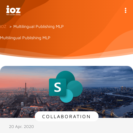
Zum
Inhalt
springen
IOZ
Multilingual Publishing MLP
Multilingual Publishing MLP
COLLABORATION
20 Apr. 2020