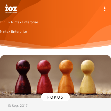
Zum
Inhalt
springen
IOZ
Nintex Enterprise
Nintex Enterprise
FOKUS
13 Sep. 2017