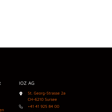
t
IOZ AG
St. Georg-Strasse 2a
3
CH-6210 Sursee
+41 41 925 84 00
den