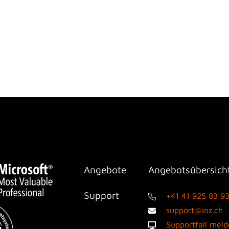
Angebote
Angebotsübersich
Support
+41 41 925 83 9
support@ioz.ch
Supportfall mel