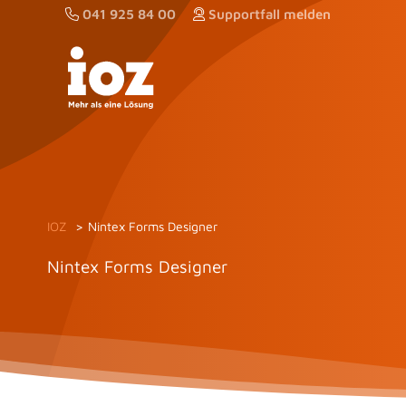
Zum
041 925 84 00
Supportfall melden
Inhalt
springen
IOZ
Nintex Forms Designer
Nintex Forms Designer