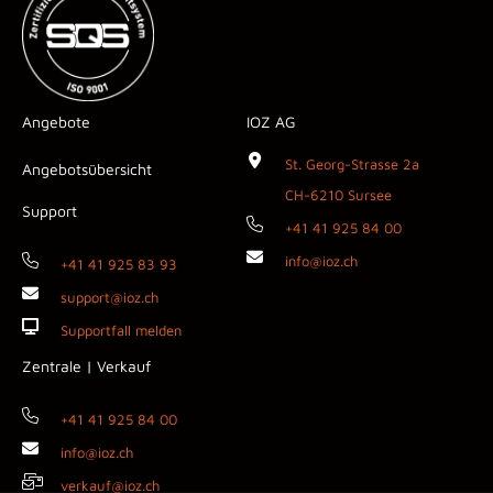
Angebote
IOZ AG
St. Georg-Strasse 2a
Angebotsübersicht
CH-6210 Sursee
Support
+41 41 925 84 00
info@ioz.ch
+41 41 925 83 93
support@ioz.ch
Supportfall melden
Zentrale | Verkauf
+41 41 925 84 00
info@ioz.ch
verkauf@ioz.ch