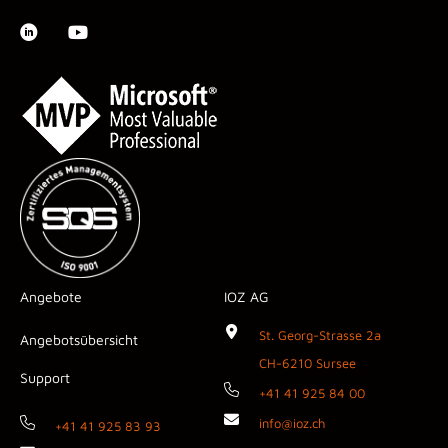
Angebote
IOZ AG
St. Georg-Strasse 2a
Angebotsübersicht
CH-6210 Sursee
Support
+41 41 925 84 00
info@ioz.ch
+41 41 925 83 93