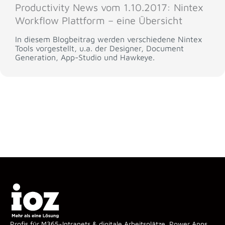
Productivity News vom 1.10.2017: Nintex
Workflow Plattform – eine Übersicht
In diesem Blogbeitrag werden verschiedene Nintex
Tools vorgestellt, u.a. der Designer, Document
Generation, App-Studio und Hawkeye.
Profis für M365-Intranets & digitale Arbeitsplätze, Power Apps,